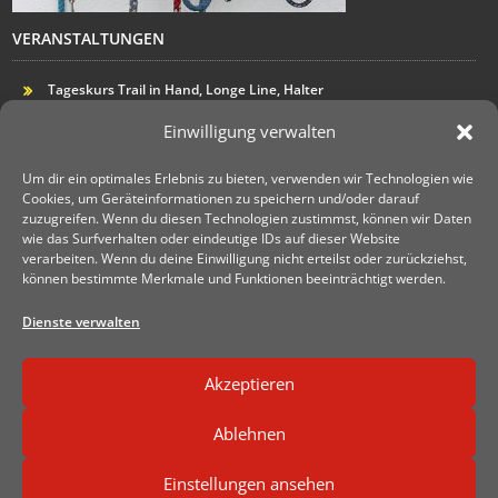
VERANSTALTUNGEN
Tageskurs Trail in Hand, Longe Line, Halter
Vorbereitungskurs für die Turniersaison 2017
Einwilligung verwalten
INFORMATIONEN
Um dir ein optimales Erlebnis zu bieten, verwenden wir Technologien wie
KONTAKT
Cookies, um Geräteinformationen zu speichern und/oder darauf
zuzugreifen. Wenn du diesen Technologien zustimmst, können wir Daten
ROUTENPLANER
wie das Surfverhalten oder eindeutige IDs auf dieser Website
TASHINA HAILA
JETZT AUF FACEBOOK
verarbeiten. Wenn du deine Einwilligung nicht erteilst oder zurückziehst,
können bestimmte Merkmale und Funktionen beeinträchtigt werden.
REITANLAGE VIDEO
Dienste verwalten
Akzeptieren
Über uns
Datenschutz
Impressum
Ablehnen
Cookie-Richtlinie (EU)
Einstellungen ansehen
CREATIVE24WEB:
INFO