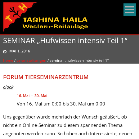
SEMINAR „Hufwissen intensiv Teil 1“
MAI 1, 2016
home
/
veranstaltungen
/
seminar „hufwissen intensiv teil 1“
FORUM TIERSEMINARZENTRUM
clock
–
16. Mai
30. Mai
Von 16. Mai um 0:00 bis 30. Mai um 0:00
Uns gegenüber wurde mehrfach der Wunsch geäußert, ob
nicht ein Online-Seminar zu diesem spannenden Thema
angeboten werden kann. So haben auch Interessierte, denen